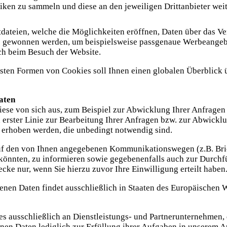
tiken zu sammeln und diese an den jeweiligen Drittanbieter wei
dateien, welche die Möglichkeiten eröffnen, Daten über das Ve
s gewonnen werden, um beispielsweise passgenaue Werbeangeb
ch beim Besuch der Website.
hsten Formen von Cookies soll Ihnen einen globalen Überblick
aten
e von sich aus, zum Beispiel zur Abwicklung Ihrer Anfragen od
rster Linie zur Bearbeitung Ihrer Anfragen bzw. zur Abwicklun
en erhoben werden, die unbedingt notwendig sind.
uf den von Ihnen angegebenen Kommunikationswegen (z.B. Brief
in könnten, zu informieren sowie gegebenenfalls auch zur Durc
cke nur, wenn Sie hierzu zuvor Ihre Einwilligung erteilt haben
en Daten findet ausschließlich in Staaten des Europäischen Wi
es ausschließlich an Dienstleistungs- und Partnerunternehmen
n Daten lediglich zur Erfüllung ihrer Aufgaben in unserem Auf