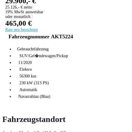
29.900,- €
25.126,- € netto
19% MwSt ausweisbar
oder monatlich :
465,00 €
Rate neu berechnen
Fahrzeugnummer AKT5224
Gebrauchtfahrzeug
SUV/Gel�ndewagen/Pickup
11/2020
Elektro
56300 km
230 kW (313 PS)
Automatik
Navarrablau (Blau)
Fahrzeugstandort