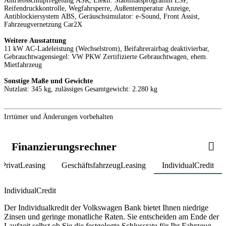
Antriebsschlupfregelung ASR, Elektr. Stabilitätsprogramm ESP,
Reifendruckkontrolle, Wegfahrsperre, Außentemperatur Anzeige,
Antiblockiersystem ABS, Geräuschsimulator: e-Sound, Front Assist,
Fahrzeugvernetzung Car2X
Weitere Ausstattung
11 kW AC-Ladeleistung (Wechselstrom), Beifahrerairbag deaktivierbar,
Gebrauchtwagensiegel: VW PKW Zertifizierte Gebrauchtwagen, ehem.
Mietfahrzeug
Sonstige Maße und Gewichte
Nutzlast: 345 kg, zulässiges Gesamtgewicht: 2.280 kg
Irrtümer und Änderungen vorbehalten
Finanzierungsrechner
PrivatLeasing
GeschäftsfahrzeugLeasing
IndividualCredit
Product parameters changed
IndividualCredit
Der Individualkredit der Volkswagen Bank bietet Ihnen niedrige
Zinsen und geringe monatliche Raten. Sie entscheiden am Ende der
Laufzeit selbst ob Sie die festgelegte Schlussrate für Ihr Fahrzeug