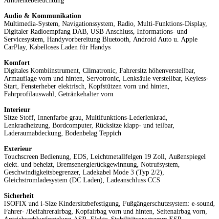
Ambientebeleuchtung
Audio & Kommunikation
Multimedia-System, Navigationssystem, Radio, Multi-Funktions-Display,
Digitaler Radioempfang DAB, USB Anschluss, Informations- und
Servicesystem, Handyvorbereitung Bluetooth, Android Auto u. Apple
CarPlay, Kabelloses Laden für Handys
Komfort
Digitales Kombiinstrument, Climatronic, Fahrersitz höhenverstellbar,
Armauflage vorn und hinten, Servotronic, Lenksäule verstellbar, Keyless-
Start, Fensterheber elektrisch, Kopfstützen vorn und hinten,
Fahrprofilauswahl, Getränkehalter vorn
Interieur
Sitze Stoff, Innenfarbe grau, Multifunktions-Lederlenkrad,
Lenkradheizung, Bordcomputer, Rücksitze klapp- und teilbar,
Laderaumabdeckung, Bodenbelag Teppich
Exterieur
Touchscreen Bedienung, EDS, Leichtmetallfelgen 19 Zoll, Außenspiegel
elekt. und beheizt, Bremsenergierückgewinnung, Notrufsystem,
Geschwindigkeitsbegrenzer, Ladekabel Mode 3 (Typ 2/2),
Gleichstromladesystem (DC Laden), Ladeanschluss CCS
Sicherheit
ISOFIX und i-Size Kindersitzbefestigung, Fußgängerschutzsystem: e-sound,
Fahrer- /Beifahrerairbag, Kopfairbag vorn und hinten, Seitenairbag vorn,