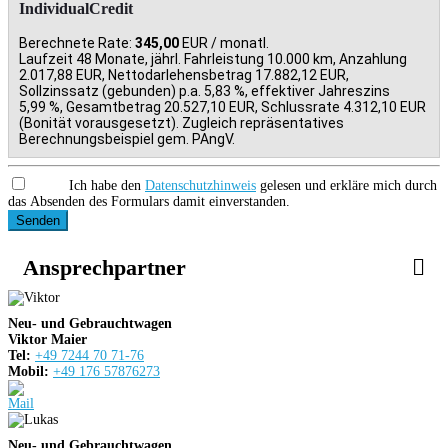
IndividualCredit
Berechnete Rate:
345,00
EUR / monatl.
Laufzeit 48 Monate, jährl. Fahrleistung 10.000 km, Anzahlung
2.017,88 EUR, Nettodarlehensbetrag 17.882,12 EUR,
Sollzinssatz (gebunden) p.a. 5,83 %, effektiver Jahreszins
5,99 %, Gesamtbetrag 20.527,10 EUR, Schlussrate 4.312,10 EUR
(Bonität vorausgesetzt). Zugleich repräsentatives
Berechnungsbeispiel gem. PAngV.
Ich habe den
Datenschutzhinweis
gelesen und erkläre mich durch
das Absenden des Formulars damit einverstanden.
Senden
Ansprechpartner
Neu- und Gebrauchtwagen
Viktor Maier
Tel:
+49 7244 70 71-76
Mobil:
+49 176 57876273
Neu- und Gebrauchtwagen