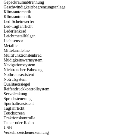
Gepäckraumabtrennung
Geschwindigkeitsbegrenzungsanlage
Klimaautomatik
Klimaautomatik
Led-Scheinwerfer
Led-Tagfahrlicht
Lederlenkrad
Leichtmetallfelgen
Lichtsensor
Metallic
Mittelarmlehne
Multifunktionslenkrad
Müdigkeitswarnsystem
Navigationssystem
Nichtraucher Fahrzeug
Notbremsassistent
Notrufsystem
Qualitaetssiegel
Reifendruckkontrollsystem
Servolenkung
Sprachsteuerung
Spurhalteassistent
Tagfahrlicht
Touchscreen
Traktionskontrolle
Tuner oder Radio
USB
Verkehrszeichenerkennung