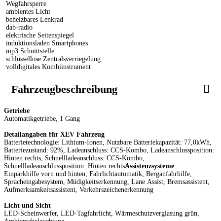
Wegfahrsperre
ambientes Licht
beheizbares Lenkrad
dab-radio
elektrische Seitenspiegel
induktionsladen Smartphones
mp3 Schnittstelle
schlüssellose Zentralsverriegelung
volldigitales Kombiinstrument
Fahrzeugbeschreibung
Getriebe
Automatikgetriebe, 1 Gang
Detailangaben für XEV Fahrzeug
Batterietechnologie: Lithium-Ionen, Nutzbare Batteriekapazität: 77,0kWh,
Batteriezustand: 92%, Ladeanschluss: CCS-Kombo, Ladeanschlussposition:
Hinten rechts, Schnellladeanschluss: CCS-Kombo,
Schnellladeanschlussposition: Hinten rechts
Assistenzsysteme
Einparkhilfe vorn und hinten, Fahrlichtautomatik, Berganfahrhilfe,
Spracheingabesystem, Müdigkeitserkennung, Lane Assist, Bremsassistent,
Aufmerksamkeitsassistent, Verkehrszeichenerkennung
Licht und Sicht
LED-Scheinwerfer, LED-Tagfahrlicht, Wärmeschutzverglasung grün,