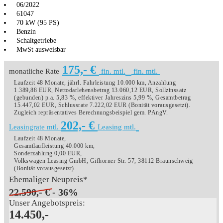
06/2022
61047
70 kW (95 PS)
Benzin
Schaltgetriebe
MwSt ausweisbar
175,- €
monatliche Rate
fin. mtl.
fin. mtl.
Laufzeit 48 Monate, jährl. Fahrleistung 10.000 km, Anzahlung
1.389,88 EUR, Nettodarlehensbetrag 13.060,12 EUR, Sollzinssatz
(gebunden) p.a. 5,83 %, effektiver Jahreszins 5,99 %, Gesamtbetrag
15.447,02 EUR, Schlussrate 7.222,02 EUR (Bonität vorausgesetzt).
Zugleich repräsentatives Berechnungsbeispiel gem. PAngV.
202,- €
Leasingrate mtl.
Leasing mtl.
Laufzeit 48 Monate,
Gesamtlaufleistung 40.000 km,
Sonderzahlung 0,00 EUR,
Volkswagen Leasing GmbH, Gifhorner Str. 57, 38112 Braunschweig
(Bonität vorausgesetzt).
Ehemaliger Neupreis*
22.590,- €
- 36%
Unser Angebotspreis:
14.450,-