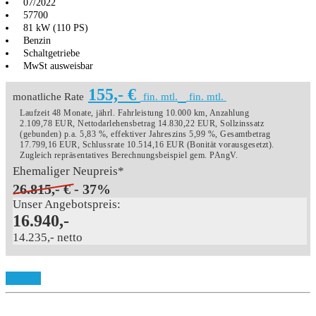
07/2022
57700
81 kW (110 PS)
Benzin
Schaltgetriebe
MwSt ausweisbar
155,- €
monatliche Rate
fin. mtl.
fin. mtl.
Laufzeit 48 Monate, jährl. Fahrleistung 10.000 km, Anzahlung
2.109,78 EUR, Nettodarlehensbetrag 14.830,22 EUR, Sollzinssatz
(gebunden) p.a. 5,83 %, effektiver Jahreszins 5,99 %, Gesamtbetrag
17.799,16 EUR, Schlussrate 10.514,16 EUR (Bonität vorausgesetzt).
Zugleich repräsentatives Berechnungsbeispiel gem. PAngV.
Ehemaliger Neupreis*
26.815,- €
- 37%
Unser Angebotspreis:
16.940,-
14.235,- netto
Details