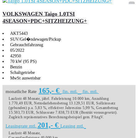
VOLKSWAGEN Taigo 1.0TSI
4SEASON+PDC+SITZHEIZUNG+
AKT5443
SUV/Gel�ndewagen/Pickup
Gebrauchtfahrzeug
05/2022
42950
70 kW (95 PS)
Benzin
Schaltgetriebe
MwSt ausweisbar
165,- €
monatliche Rate
fin. mtl.
fin. mtl.
Laufzeit 48 Monate, jährl. Fahrleistung 10.000 km, Anzahlung
1.770,49 EUR, Nettodarlehensbetrag 13.129,51 EUR, Sollzinssatz
(gebunden) p.a. 5,83 %, effektiver Jahreszins 5,99 %, Gesamtbetrag
15.593,73 EUR, Schlussrate 7.838,73 EUR (Bonität vorausgesetzt).
Zugleich repräsentatives Berechnungsbeispiel gem. PAngV.
201,- €
Leasingrate mtl.
Leasing mtl.
Laufzeit 48 Monate,
Gesamtlaufleistung 40.000 km,