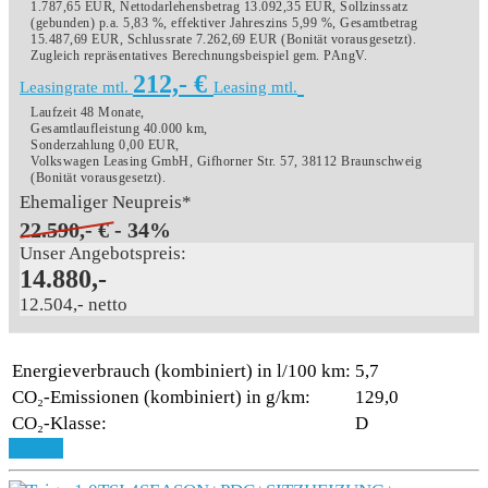
1.787,65 EUR, Nettodarlehensbetrag 13.092,35 EUR, Sollzinssatz
(gebunden) p.a. 5,83 %, effektiver Jahreszins 5,99 %, Gesamtbetrag
15.487,69 EUR, Schlussrate 7.262,69 EUR (Bonität vorausgesetzt).
Zugleich repräsentatives Berechnungsbeispiel gem. PAngV.
212,- €
Leasingrate mtl.
Leasing mtl.
Laufzeit 48 Monate,
Gesamtlaufleistung 40.000 km,
Sonderzahlung 0,00 EUR,
Volkswagen Leasing GmbH, Gifhorner Str. 57, 38112 Braunschweig
(Bonität vorausgesetzt).
Ehemaliger Neupreis*
22.590,- €
- 34%
Unser Angebotspreis:
14.880,-
12.504,- netto
Energieverbrauch (kombiniert) in l/100 km:
5,7
CO₂-Emissionen (kombiniert) in g/km:
129,0
CO₂-Klasse:
D
Details