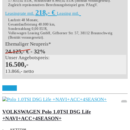
17.655,02 EUR, Schlussrate 8.960,02 EUR (Bonität vorausgesetzt).
Zugleich repräsentatives Berechnungsbeispiel gem. PAngV.
218,- €
Leasingrate mtl.
Leasing mtl.
Laufzeit 48 Monate,
Gesamtlaufleistung 40.000 km,
Sonderzahlung 0,00 EUR,
Volkswagen Leasing GmbH, Gifhorner Str. 57, 38112 Braunschweig
(Bonität vorausgesetzt).
Ehemaliger Neupreis*
24.125,- €
- 32%
Unser Angebotspreis:
16.500,-
13.866,- netto
Details
VOLKSWAGEN Polo 1.0TSI DSG Life
+NAVI+ACC+4SEASON+