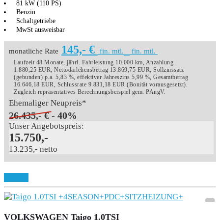
81 kW (110 PS)
Benzin
Schaltgetriebe
MwSt ausweisbar
145,- €
monatliche Rate
fin. mtl.
fin. mtl.
Laufzeit 48 Monate, jährl. Fahrleistung 10.000 km, Anzahlung
1.880,25 EUR, Nettodarlehensbetrag 13.869,75 EUR, Sollzinssatz
(gebunden) p.a. 5,83 %, effektiver Jahreszins 5,99 %, Gesamtbetrag
16.646,18 EUR, Schlussrate 9.831,18 EUR (Bonität vorausgesetzt).
Zugleich repräsentatives Berechnungsbeispiel gem. PAngV.
Ehemaliger Neupreis*
26.435,- €
- 40%
Unser Angebotspreis:
15.750,-
13.235,- netto
Details
VOLKSWAGEN Taigo 1.0TSI