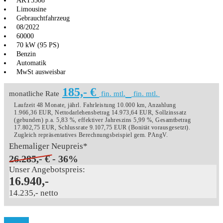
AKT5508
Limousine
Gebrauchtfahrzeug
08/2022
60000
70 kW (95 PS)
Benzin
Automatik
MwSt ausweisbar
185,- €
monatliche Rate
fin. mtl.
fin. mtl.
Laufzeit 48 Monate, jährl. Fahrleistung 10.000 km, Anzahlung
1.966,36 EUR, Nettodarlehensbetrag 14.973,64 EUR, Sollzinssatz
(gebunden) p.a. 5,83 %, effektiver Jahreszins 5,99 %, Gesamtbetrag
17.802,75 EUR, Schlussrate 9.107,75 EUR (Bonität vorausgesetzt).
Zugleich repräsentatives Berechnungsbeispiel gem. PAngV.
Ehemaliger Neupreis*
26.285,- €
- 36%
Unser Angebotspreis:
16.940,-
14.235,- netto
Details