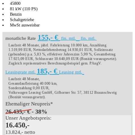
45800
81 kW (110 PS)
Benzin
Schaltgetriebe
MwSt ausweisbar
155,- €
monatliche Rate
fin. mtl.
fin. mtl.
Laufzeit 48 Monate, jährl. Fahrleistung 10.000 km, Anzahlung
1.519,99 EUR, Nettodarlehensbetrag 14.930,01 EUR, Sollzinssatz
(gebunden) p.a. 5,83 %, effektiver Jahreszins 5,99 %, Gesamtbetrag
17.925,09 EUR, Schlussrate 10.640,09 EUR (Bonität vorausgesetzt).
Zugleich repräsentatives Berechnungsbeispiel gem. PAngV.
185,- €
Leasingrate mtl.
Leasing mtl.
Laufzeit 48 Monate,
Gesamtlaufleistung 40.000 km,
Sonderzahlung 0,00 EUR,
Volkswagen Leasing GmbH, Gifhorner Str. 57, 38112 Braunschweig
(Bonität vorausgesetzt).
Ehemaliger Neupreis*
26.435,- €
- 38%
Unser Angebotspreis:
16.450,-
13.824,- netto