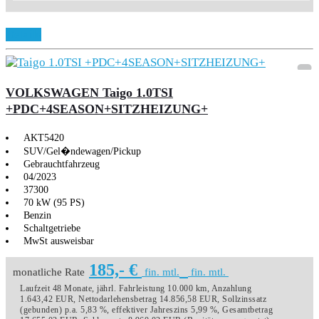
Details
VOLKSWAGEN Taigo 1.0TSI
+PDC+4SEASON+SITZHEIZUNG+
AKT5420
SUV/Gel�ndewagen/Pickup
Gebrauchtfahrzeug
04/2023
37300
70 kW (95 PS)
Benzin
Schaltgetriebe
MwSt ausweisbar
185,- €
monatliche Rate
fin. mtl.
fin. mtl.
Laufzeit 48 Monate, jährl. Fahrleistung 10.000 km, Anzahlung
1.643,42 EUR, Nettodarlehensbetrag 14.856,58 EUR, Sollzinssatz
(gebunden) p.a. 5,83 %, effektiver Jahreszins 5,99 %, Gesamtbetrag