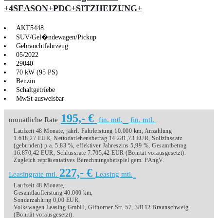
+4SEASON+PDC+SITZHEIZUNG+
AKT5448
SUV/Gel�ndewagen/Pickup
Gebrauchtfahrzeug
05/2022
29040
70 kW (95 PS)
Benzin
Schaltgetriebe
MwSt ausweisbar
195,- €
monatliche Rate
fin. mtl.
fin. mtl.
Laufzeit 48 Monate, jährl. Fahrleistung 10.000 km, Anzahlung
1.618,27 EUR, Nettodarlehensbetrag 14.281,73 EUR, Sollzinssatz
(gebunden) p.a. 5,83 %, effektiver Jahreszins 5,99 %, Gesamtbetrag
16.870,42 EUR, Schlussrate 7.705,42 EUR (Bonität vorausgesetzt).
Zugleich repräsentatives Berechnungsbeispiel gem. PAngV.
227,- €
Leasingrate mtl.
Leasing mtl.
Laufzeit 48 Monate,
Gesamtlaufleistung 40.000 km,
Sonderzahlung 0,00 EUR,
Volkswagen Leasing GmbH, Gifhorner Str. 57, 38112 Braunschweig
(Bonität vorausgesetzt).