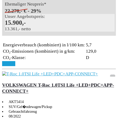
Ehemaliger Neupreis*
22.270,- €
- 29%
Unser Angebotspreis:
15.900,-
13.361,- netto
Energieverbrauch (kombiniert) in l/100 km:
5,7
CO₂-Emissionen (kombiniert) in g/km:
129,0
CO₂-Klasse:
D
Details
VOLKSWAGEN T-Roc 1.0TSI Life +LED+PDC+APP-
CONNECT+
AKT5414
SUV/Gel�ndewagen/Pickup
Gebrauchtfahrzeug
08/2022