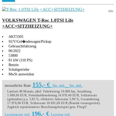
VOLKSWAGEN T-Roc 1.0TSI Life
+ACC+SITZHEIZUNG+
AKT5505
SUV/Gel�ndewagen/Pickup
Gebrauchtfahrzeug
06/2022
53800
81 kW (110 PS)
Benzin
Schaltgetriebe
MwSt ausweisbar
155,- €
monatliche Rate
fin. mtl.
fin. mtl.
Laufzeit 48 Monate, jährl. Fahrleistung 10.000 km, Anzahlung
1.969,60 EUR, Nettodarlehensbetrag 14.970,40 EUR, Sollzinssatz
(gebunden) p.a. 5,83 %, effektiver Jahreszins 5,99 %, Gesamtbetrag
17.976,06 EUR, Schlussrate 10.691,06 EUR (Bonität vorausgesetzt).
Zugleich repräsentatives Berechnungsbeispiel gem. PAngV.
196,- €
Leasingrate mtl.
Leasing mtl.